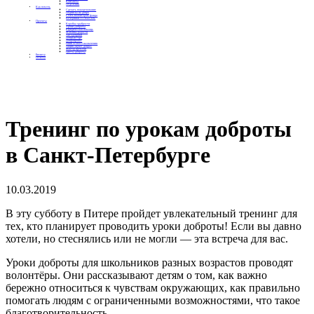
Контакты
Отделения
Как помочь
Сделать пожертвование
Подписка на добро
Стать волонтером фонда
Вечеринки со смыслом
Проекты
Коробка храбрости
Уроки Доброты
Юридическая помощь
Мамины радости
Автодобряки
Добрый торт
Добропробег
Няни особого назначения
Акция «Букет добра»
Фактор времени
Цветы доброты
Бизнесу
Отчеты
Тренинг по урокам доброты
в Санкт-Петербурге
10.03.2019
В эту субботу в Питере пройдет увлекательный тренинг для
тех, кто планирует проводить уроки доброты! Если вы давно
хотели, но стеснялись или не могли — эта встреча для вас.
Уроки доброты для школьников разных возрастов проводят
волонтёры. Они рассказывают детям о том, как важно
бережно относиться к чувствам окружающих, как правильно
помогать людям с ограниченными возможностями, что такое
благотворительность.