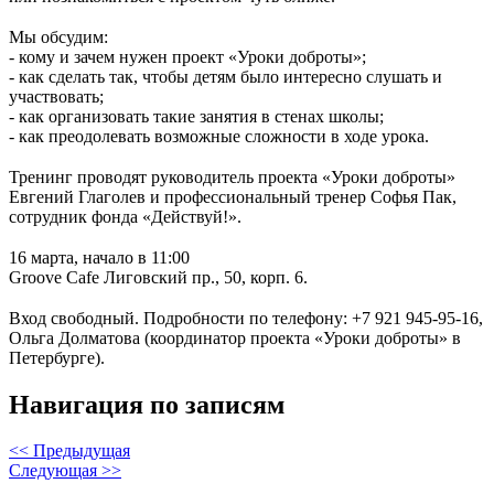
⠀⠀⠀⠀⠀⠀⠀
Мы обсудим:
- кому и зачем нужен проект «Уроки доброты»;
- как сделать так, чтобы детям было интересно слушать и
участвовать;
- как организовать такие занятия в стенах школы;
- как преодолевать возможные сложности в ходе урока.
⠀⠀⠀⠀⠀⠀⠀
Тренинг проводят руководитель проекта «Уроки доброты»
Евгений Глаголев и профессиональный тренер Софья Пак,
сотрудник фонда «Действуй!».
⠀⠀⠀⠀⠀⠀⠀
16 марта, начало в 11:00
Groove Cafe Лиговский пр., 50, корп. 6.
⠀⠀⠀⠀⠀⠀⠀
Вход свободный. Подробности по телефону: +7 921 945-95-16,
Ольга Долматова (координатор проекта «Уроки доброты» в
Петербурге).
Навигация по записям
<< Предыдущая
Следующая >>