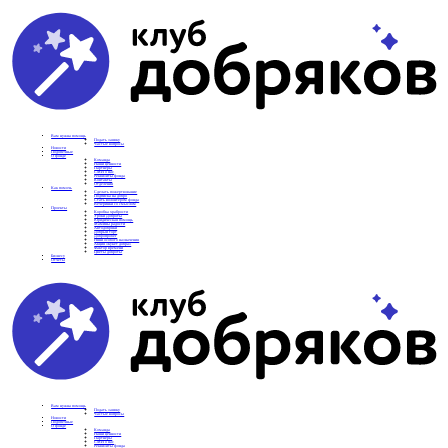
Вам нужна помощь
Подать заявку
Частые вопросы
Новости
Подопечные
О фонде
Команда
Наши ценности
Партнеры
СМИ о нас
Реквизиты фонда
Контакты
Отделения
Как помочь
Сделать пожертвование
Подписка на добро
Стать волонтером фонда
Вечеринки со смыслом
Проекты
Коробка храбрости
Уроки Доброты
Юридическая помощь
Мамины радости
Автодобряки
Добрый торт
Добропробег
Няни особого назначения
Акция «Букет добра»
Фактор времени
Цветы доброты
Бизнесу
Отчеты
Вам нужна помощь
Подать заявку
Частые вопросы
Новости
Подопечные
О фонде
Команда
Наши ценности
Партнеры
СМИ о нас
Реквизиты фонда