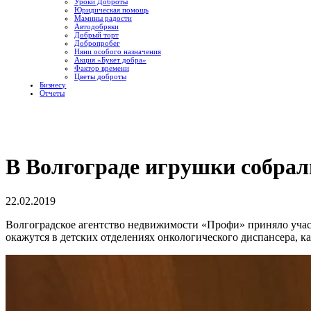
Уроки Доброты
Юридическая помощь
Мамины радости
Автодобряки
Добрый торт
Добропробег
Няни особого назначения
Акция «Букет добра»
Фактор времени
Цветы доброты
Бизнесу
Отчеты
В Волгограде игрушки собрал
22.02.2019
Волгоградское агентство недвижимости «Профи» приняло участ
окажутся в детских отделениях онкологического диспансера, к