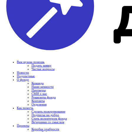
Вам нужна помощь
Подать заявку
Частые вопросы
Новости
Подопечные
О фонде
Команда
Наши ценности
Партнеры
СМИ о нас
Реквизиты фонда
Контакты
Отделения
Как помочь
Сделать пожертвование
Подписка на добро
Стать волонтером фонда
Вечеринки со смыслом
Проекты
Коробка храбрости