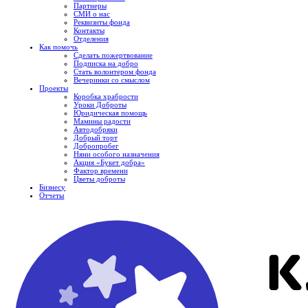
Партнеры
СМИ о нас
Реквизиты фонда
Контакты
Отделения
Как помочь
Сделать пожертвование
Подписка на добро
Стать волонтером фонда
Вечеринки со смыслом
Проекты
Коробка храбрости
Уроки Доброты
Юридическая помощь
Мамины радости
Автодобряки
Добрый торт
Добропробег
Няни особого назначения
Акция «Букет добра»
Фактор времени
Цветы доброты
Бизнесу
Отчеты