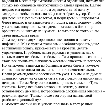
выделили место в травматологическом отделении, потому что
только там оказалась многофункциональная кровать. Целую
неделю мы провели в полном одиночестве. В палату
заходили, чтобы позвать на обед или забрать мусор. Я стала
для ребенка и реабилитологом, и педиатром, и неврологом.
Через неделю я не выдержала и пошла к заведующему, чтобы
узнать, как получилось, что дочка оказалась в больнице
брошенной и никому не нужной. Только после этого к нам
стали приходить врачи.
Лиза перенесла двухстороннюю пневмонию и тяжелую
инфекцию. Мы с мужем стали сами реабилитировать дочь:
вертикализировать, присаживать на кровати, делать
упражнения. И ребенок начал радовать и удивлять нас с
каждым днем все больше и больше. Лиза пришла в сознание,
стала все понимать, научилась жестами отвечать на вопросы.
Но на момент выписки из больницы дочка была в тяжелом
состоянии: не могла ни дышать, ни есть самостоятельно.
Врачи рекомендовали обеспечивать уход. Но мы и не думали
сдаваться, сразу же стали связываться с реабилитационными
центрами. Тогда Лизу согласились принять только в «Трех
сестрах». Когда все было готово к занятиям, у дочки
остановилось дыхание, потребовалась сложнейшая операция –
резекция трахеи. Только после этого дочка начала свой
реабилитационный путь.
С момента аварии Лиза успела побывать в трех разных