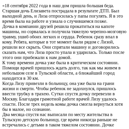
«18 сентября 2022 года в наш дом пришла большая беда.
Старшая дочь Елизавета пострадала в результате ДТП. Был
выходной день, и Лиза отпросилась у папы погулять. Я в это
время была на работе и узнала о случившемся позже.
Дочка в компании друзей решила прокатиться на капоте
машины, но сорвалась и получила тяжелую черепно-мозговую
травму, ушиб обоих легких и сердца. Ребенок сразу впал в
кому. Ребята, которые в тот момент были рядом с Лизой,
решили все скрыть. Они спрятали машину и договорились
сказать нам, что Лиза просто упала и ударилась. Только после
этого они прибежали к нам домой.
К тому времени дочка уже была в критическом состоянии.
Помощи врачей пришлось ждать долго, так как мы живем в
небольшом селе в Тульской области, а ближайший город
находится в 30 км.
Когда Лизу привезли в больницу, она уже была на грани
жизни и смерти. Чтобы ребенок не задохнулся, пришлось
ввести трубку в трахею. Сутки спустя дочку перевезли в
Москву. Благодаря грамотной работе врачей Лизу удалось
спасти. После трех недель комы дочка смогла вернуться хотя
бы в малое, но сознание.
Два месяца спустя нас выписали по месту жительства в
Тульскую детскую больницу, где врачи никогда раньше не
встречались с детьми в таком тяжелом состоянии. Дочке