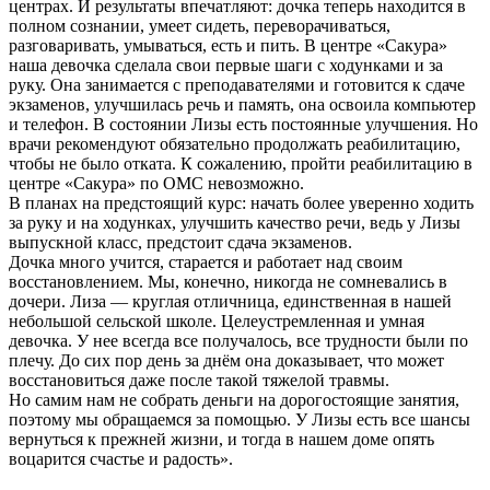
центрах. И результаты впечатляют: дочка теперь находится в
полном сознании, умеет сидеть, переворачиваться,
разговаривать, умываться, есть и пить. В центре «Сакура»
наша девочка сделала свои первые шаги с ходунками и за
руку. Она занимается с преподавателями и готовится к сдаче
экзаменов, улучшилась речь и память, она освоила компьютер
и телефон. В состоянии Лизы есть постоянные улучшения. Но
врачи рекомендуют обязательно продолжать реабилитацию,
чтобы не было отката. К сожалению, пройти реабилитацию в
центре «Сакура» по ОМС невозможно.
В планах на предстоящий курс: начать более уверенно ходить
за руку и на ходунках, улучшить качество речи, ведь у Лизы
выпускной класс, предстоит сдача экзаменов.
Дочка много учится, старается и работает над своим
восстановлением. Мы, конечно, никогда не сомневались в
дочери. Лиза — круглая отличница, единственная в нашей
небольшой сельской школе. Целеустремленная и умная
девочка. У нее всегда все получалось, все трудности были по
плечу. До сих пор день за днём она доказывает, что может
восстановиться даже после такой тяжелой травмы.
Но самим нам не собрать деньги на дорогостоящие занятия,
поэтому мы обращаемся за помощью. У Лизы есть все шансы
вернуться к прежней жизни, и тогда в нашем доме опять
воцарится счастье и радость».