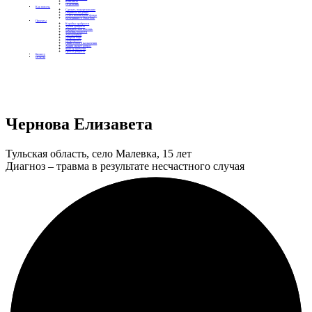
Контакты
Отделения
Как помочь
Сделать пожертвование
Подписка на добро
Стать волонтером фонда
Вечеринки со смыслом
Проекты
Коробка храбрости
Уроки Доброты
Юридическая помощь
Мамины радости
Автодобряки
Добрый торт
Добропробег
Няни особого назначения
Акция «Букет добра»
Фактор времени
Цветы доброты
Бизнесу
Отчеты
Чернова Елизавета
Тульская область, село Малевка, 15 лет
Диагноз – травма в результате несчастного случая