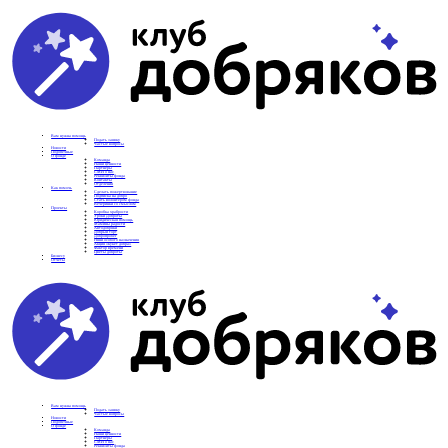
Вам нужна помощь
Подать заявку
Частые вопросы
Новости
Подопечные
О фонде
Команда
Наши ценности
Партнеры
СМИ о нас
Реквизиты фонда
Контакты
Отделения
Как помочь
Сделать пожертвование
Подписка на добро
Стать волонтером фонда
Вечеринки со смыслом
Проекты
Коробка храбрости
Уроки Доброты
Юридическая помощь
Мамины радости
Автодобряки
Добрый торт
Добропробег
Няни особого назначения
Акция «Букет добра»
Фактор времени
Цветы доброты
Бизнесу
Отчеты
Вам нужна помощь
Подать заявку
Частые вопросы
Новости
Подопечные
О фонде
Команда
Наши ценности
Партнеры
СМИ о нас
Реквизиты фонда