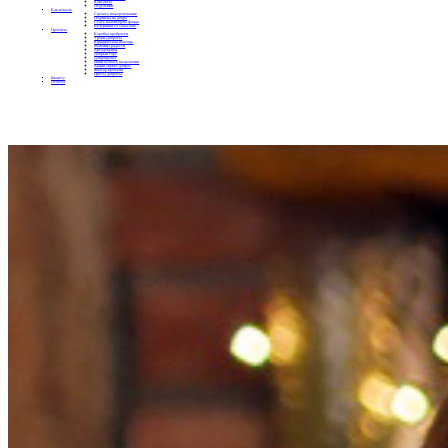
Контакты
Отделения
Как помочь
Сделать пожертвование
Подписка на добро
Стать волонтером фонда
Вечеринки со смыслом
Проекты
Коробка храбрости
Уроки Доброты
Юридическая помощь
Мамины радости
Автодобряки
Добрый торт
Добропробег
Няни особого назначения
Акция «Букет добра»
Фактор времени
Цветы доброты
Бизнесу
Отчеты