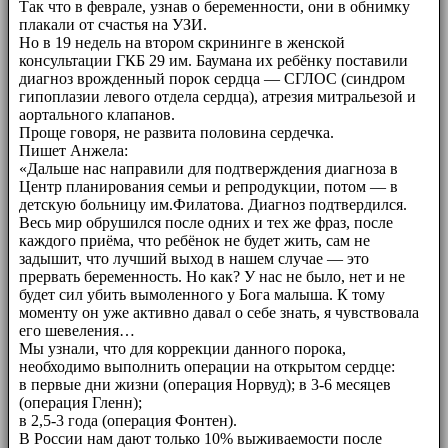
Так что в феврале, узнав о беременности, они в обнимку
плакали от счастья на УЗИ.
Но в 19 недель на втором скрининге в женской
консультации ГКБ 29 им. Баумана их ребёнку поставили
диагноз врожденный порок сердца — СГЛОС (синдром
гипоплазии левого отдела сердца), атрезия митральезой и
аортального клапанов.
Проще говоря, не развита половина сердечка.
Пишет Анжела:
«Дальше нас направили для подтверждения диагноза в
Центр планирования семьи и репродукции, потом — в
детскую больницу им.Филатова. Диагноз подтвердился.
Весь мир обрушился после одних и тех же фраз, после
каждого приёма, что ребёнок не будет жить, сам не
задышит, что лучший выход в нашем случае — это
прервать беременность. Но как? У нас не было, нет и не
будет сил убить вымоленного у Бога малыша. К тому
моменту он уже активно давал о себе знать, я чувствовала
его шевеления…
Мы узнали, что для коррекции данного порока,
необходимо выполнить операции на открытом сердце:
в первые дни жизни (операция Норвуд); в 3-6 месяцев
(операция Гленн);
в 2,5-3 года (операция Фонтен).
В России нам дают только 10% выживаемости после