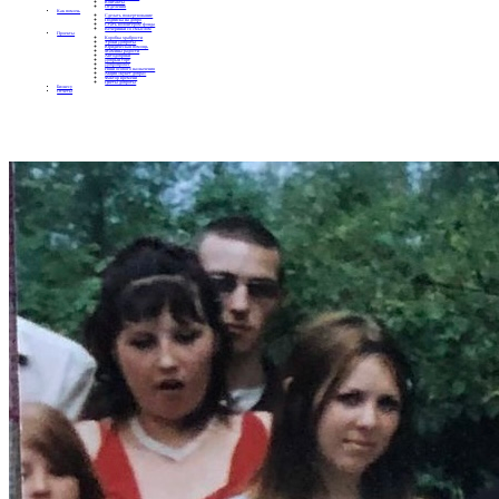
Контакты
Отделения
Как помочь
Сделать пожертвование
Подписка на добро
Стать волонтером фонда
Вечеринки со смыслом
Проекты
Коробка храбрости
Уроки Доброты
Юридическая помощь
Мамины радости
Автодобряки
Добрый торт
Добропробег
Няни особого назначения
Акция «Букет добра»
Фактор времени
Цветы доброты
Бизнесу
Отчеты