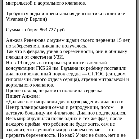
митральезой и аортального клапанов.
Требуются роды и пренатальная диагностика в клинике
Vivantes (г. Берлин)
Сумма к сбору: 863 727 руб.
Анжела Ревенкова с мужем ждали своего первенца 15 лет,
но забеременеть никак не получалось.
Так что в феврале, узнав о беременности, они в обнимку
плакали от счастья на УЗИ.
Но в 19 недель на втором скрининге в женской
консультации ГКБ 29 им. Баумана их ребёнку поставили
диагноз врожденный порок сердца — СГЛОС (синдром
гипоплазии левого отдела сердца), атрезия митральезой и
аортального клапанов.
Проще говоря, не развита половина сердечка.
Пишет Анжела:
«Дальше нас направили для подтверждения диагноза в
Центр планирования семьи и репродукции, потом — в
детскую больницу им.Филатова. Диагноз подтвердился.
Весь мир обрушился после одних и тех же фраз, после
каждого приёма, что ребёнок не будет жить, сам не
задышит, что лучший выход в нашем случае — это
прервать беременность. Но как? У нас не было, нет и не