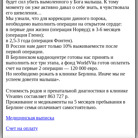
будет сил убить вымоленного у Бога малыша. К тому
моменту он уже активно давал о себе знать, я чувствовала
его шевеления…
Мы узнали, что для коррекции данного порока,
необходимо выполнить операции на открытом сердце:
в первые дни жизни (операция Норвуд); в 3-6 месяцев
(операция Гленн);
в 2,5-3 года (операция Фонтен).
В России нам дают только 10% выживаемости после
первой операции.
В Берлинском кардиоцентре готовы нас принять и
выполнить все три этапа, а фонд WorldVita готов оплатить
счет на первые 2 операции — 120 000 евро.
Но необходимо рожать в клинике Берлина. Иначе мы не
успеем довезти малыша».
⠀⠀
Стоимость родов и пренатальной диагностики в клинике
Vivantes составляет 863 727 р.
Проживание и медикаменты на 5 месяцев пребывания в
Берлине семья оплачивает самостоятельно.
Медицинская выписка
Счет на оплату