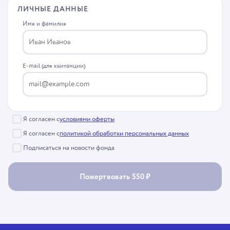
ВЕЧЕРИНКИ СО СМЫСЛОМ
ЛИЧНЫЕ ДАННЫЕ
ПРОЕКТЫ
Имя и фамилия
КОРОБКА ХРАБРОСТИ
УРОКИ ДОБРОТЫ
ЮРИДИЧЕСКАЯ ПОМОЩЬ
МАМИНЫ РАДОСТИ
E-mail (для квитанции)
АВТОДОБРЯКИ
ДОБРЫЙ ТОРТ
ДОБРОПРОБЕГ
НЯНИ ОСОБОГО НАЗНАЧЕНИЯ
АКЦИЯ «БУКЕТ ДОБРА»
Я согласен с
условиями оферты
ФАКТОР ВРЕМЕНИ
Я согласен с
политикой обработки персональных данных
ЦВЕТЫ ДОБРОТЫ
БИЗНЕСУ
Подписаться на новости фонда
ОТЧЕТЫ
Пожертвовать 550 ₽