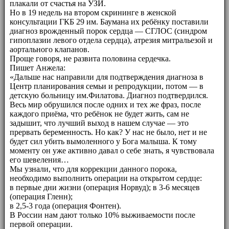
плакали от счастья на УЗИ.
Но в 19 недель на втором скрининге в женской
консультации ГКБ 29 им. Баумана их ребёнку поставили
диагноз врожденный порок сердца — СГЛОС (синдром
гипоплазии левого отдела сердца), атрезия митральезой и
аортального клапанов.
Проще говоря, не развита половина сердечка.
Пишет Анжела:
«Дальше нас направили для подтверждения диагноза в
Центр планирования семьи и репродукции, потом — в
детскую больницу им.Филатова. Диагноз подтвердился.
Весь мир обрушился после одних и тех же фраз, после
каждого приёма, что ребёнок не будет жить, сам не
задышит, что лучший выход в нашем случае — это
прервать беременность. Но как? У нас не было, нет и не
будет сил убить вымоленного у Бога малыша. К тому
моменту он уже активно давал о себе знать, я чувствовала
его шевеления…
Мы узнали, что для коррекции данного порока,
необходимо выполнить операции на открытом сердце:
в первые дни жизни (операция Норвуд); в 3-6 месяцев
(операция Гленн);
в 2,5-3 года (операция Фонтен).
В России нам дают только 10% выживаемости после
первой операции.