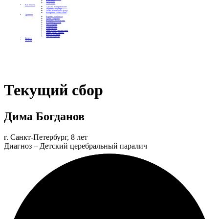
Контакты
Отделения
Как помочь
Сделать пожертвование
Подписка на добро
Стать волонтером фонда
Вечеринки со смыслом
Проекты
Коробка храбрости
Уроки Доброты
Юридическая помощь
Мамины радости
Автодобряки
Добрый торт
Добропробег
Няни особого назначения
Акция «Букет добра»
Фактор времени
Цветы доброты
Бизнесу
Отчеты
Текущий сбор
Дима Богданов
г. Санкт-Петербург, 8 лет
Диагноз – Детский церебральный паралич