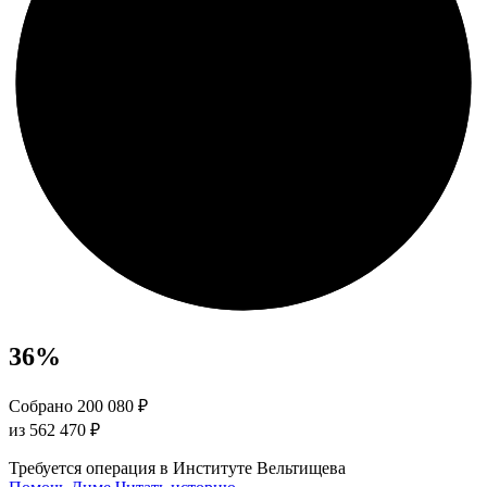
36
%
Собрано 200 080 ₽
из 562 470 ₽
Требуется операция в Институте Вельтищева