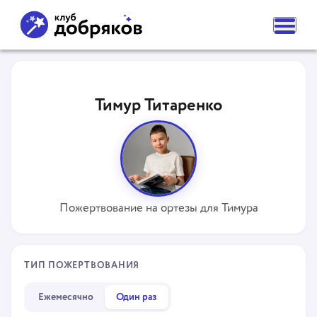
ВАМ НУЖНА ПОМОЩЬ
ПОДАТЬ ЗАЯВКУ
Тимур Титаренко
ЧАСТЫЕ ВОПРОСЫ
НОВОСТИ
ПОДОПЕЧНЫЕ
О ФОНДЕ
КОМАНДА
НАШИ ЦЕННОСТИ
ПАРТНЕРЫ
Пожертвование на ортезы для Тимура
СМИ О НАС
РЕКВИЗИТЫ ФОНДА
КОНТАКТЫ
ОТДЕЛЕНИЯ
ТИП ПОЖЕРТВОВАНИЯ
КАК ПОМОЧЬ
СДЕЛАТЬ ПОЖЕРТВОВАНИЕ
Ежемесячно
Один раз
ПОДПИСКА НА ДОБРО
СТАТЬ ВОЛОНТЕРОМ ФОНДА