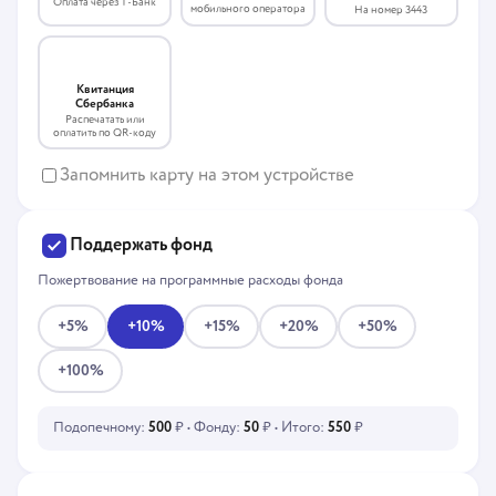
Оплата через Т-Банк
мобильного оператора
На номер 3443
Квитанция
Сбербанка
Распечатать или
оплатить по QR-коду
Запомнить карту на этом устройстве
Поддержать фонд
Пожертвование на программные расходы фонда
+5%
+10%
+15%
+20%
+50%
+100%
Подопечному:
500
₽ • Фонду:
50
₽ • Итого:
550
₽