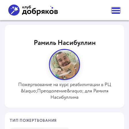
ВАМ НУЖНА ПОМОЩЬ
ПОДАТЬ ЗАЯВКУ
Рамиль Насибуллин
ЧАСТЫЕ ВОПРОСЫ
НОВОСТИ
ПОДОПЕЧНЫЕ
О ФОНДЕ
КОМАНДА
НАШИ ЦЕННОСТИ
ПАРТНЕРЫ
Пожертвование на курс реабилитации в РЦ
СМИ О НАС
&laquo;Преодоление&raquo; для Рамиля
РЕКВИЗИТЫ ФОНДА
КОНТАКТЫ
Насибуллина
ОТДЕЛЕНИЯ
КАК ПОМОЧЬ
СДЕЛАТЬ ПОЖЕРТВОВАНИЕ
ТИП ПОЖЕРТВОВАНИЯ
ПОДПИСКА НА ДОБРО
СТАТЬ ВОЛОНТЕРОМ ФОНДА