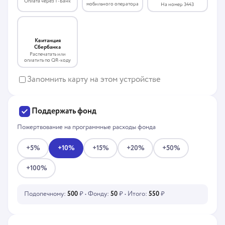
Оплата через Т-Банк
мобильного оператора
На номер 3443
Квитанция
Сбербанка
Распечатать или
оплатить по QR-коду
Запомнить карту на этом устройстве
Поддержать фонд
Пожертвование на программные расходы фонда
+5%
+10%
+15%
+20%
+50%
+100%
Подопечному:
500
₽ • Фонду:
50
₽ • Итого:
550
₽