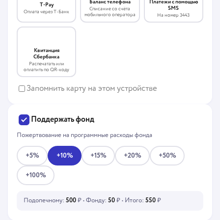
Платежи с помощью
Баланс телефона
T-Pay
SMS
Списание со счёта
Оплата через Т-Банк
мобильного оператора
На номер 3443
Квитанция
Сбербанка
Распечатать или
оплатить по QR-коду
Запомнить карту на этом устройстве
Поддержать фонд
Пожертвование на программные расходы фонда
+5%
+10%
+15%
+20%
+50%
+100%
Подопечному:
500
₽ • Фонду:
50
₽ • Итого:
550
₽