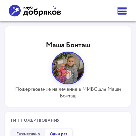
ВАМ НУЖНА ПОМОЩЬ
ПОДАТЬ ЗАЯВКУ
Маша Бонташ
ЧАСТЫЕ ВОПРОСЫ
НОВОСТИ
ПОДОПЕЧНЫЕ
О ФОНДЕ
КОМАНДА
НАШИ ЦЕННОСТИ
ПАРТНЕРЫ
Пожертвование на лечение в МИБС для Маши
СМИ О НАС
Бонташ
РЕКВИЗИТЫ ФОНДА
КОНТАКТЫ
ОТДЕЛЕНИЯ
КАК ПОМОЧЬ
ТИП ПОЖЕРТВОВАНИЯ
СДЕЛАТЬ ПОЖЕРТВОВАНИЕ
ПОДПИСКА НА ДОБРО
СТАТЬ ВОЛОНТЕРОМ ФОНДА
Ежемесячно
Один раз