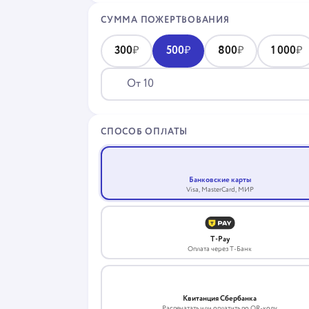
СУММА ПОЖЕРТВОВАНИЯ
300
₽
500
₽
800
₽
1 000
₽
СПОСОБ ОПЛАТЫ
Банковские карты
VISA
Visa, MasterCard, МИР
T-Pay
Оплата через Т-Банк
Квитанция Сбербанка
Распечатать или оплатить по QR-коду