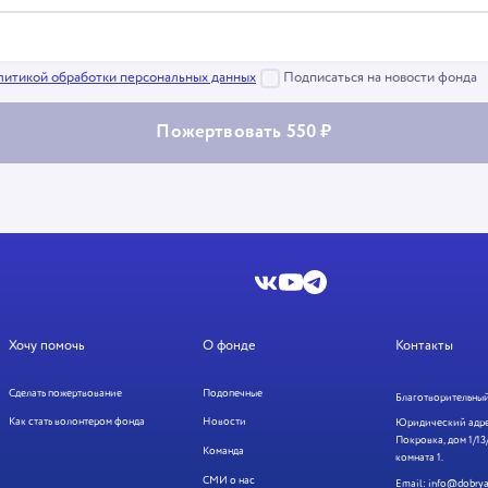
литикой обработки персональных данных
Подписаться на новости фонда
Пожертвовать 550 ₽
Хочу помочь
О фонде
Контакты
Сделать пожертвование
Подопечные
Благотворительный
Как стать волонтером фонда
Новости
Юридический адрес
Покровка, дом 1/13/
Команда
комната 1.
СМИ о нас
Email:
info@dobrya