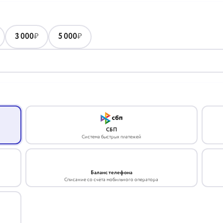
3 000
₽
5 000
₽
СБП
Система быстрых платежей
Баланс телефона
Списание со счёта мобильного оператора