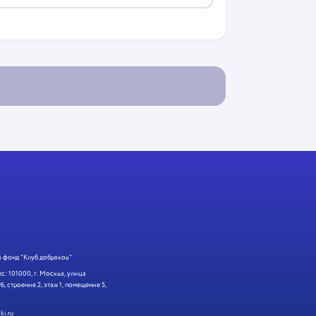
 фонд "Клуб добряков"
: 101000, г. Москва, улица
6, строение 2, этаж 1, помещение 5,
ki.ru