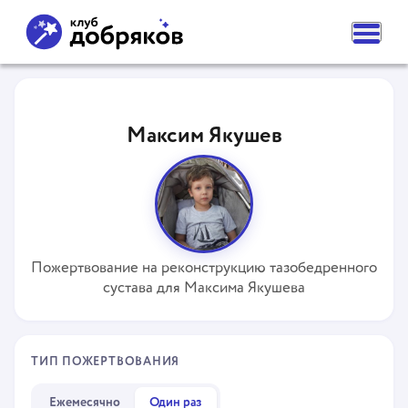
ВАМ НУЖНА ПОМОЩЬ
ПОДАТЬ ЗАЯВКУ
Максим Якушев
ЧАСТЫЕ ВОПРОСЫ
НОВОСТИ
ПОДОПЕЧНЫЕ
О ФОНДЕ
КОМАНДА
НАШИ ЦЕННОСТИ
ПАРТНЕРЫ
Пожертвование на реконструкцию тазобедренного
СМИ О НАС
сустава для Максима Якушева
РЕКВИЗИТЫ ФОНДА
КОНТАКТЫ
ОТДЕЛЕНИЯ
КАК ПОМОЧЬ
ТИП ПОЖЕРТВОВАНИЯ
СДЕЛАТЬ ПОЖЕРТВОВАНИЕ
ПОДПИСКА НА ДОБРО
СТАТЬ ВОЛОНТЕРОМ ФОНДА
Ежемесячно
Один раз