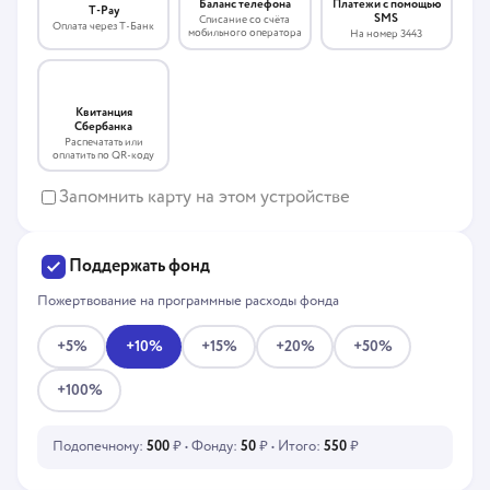
Платежи с помощью
Баланс телефона
T-Pay
SMS
Списание со счёта
Оплата через Т-Банк
мобильного оператора
На номер 3443
Квитанция
Сбербанка
Распечатать или
оплатить по QR-коду
Запомнить карту на этом устройстве
Поддержать фонд
Пожертвование на программные расходы фонда
+5%
+10%
+15%
+20%
+50%
+100%
Подопечному:
500
₽ • Фонду:
50
₽ • Итого:
550
₽