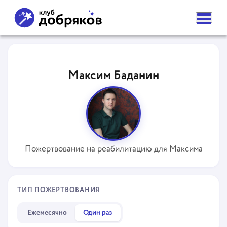
ВАМ НУЖНА ПОМОЩЬ
ПОДАТЬ ЗАЯВКУ
Максим Баданин
ЧАСТЫЕ ВОПРОСЫ
НОВОСТИ
ПОДОПЕЧНЫЕ
О ФОНДЕ
КОМАНДА
НАШИ ЦЕННОСТИ
ПАРТНЕРЫ
Пожертвование на реабилитацию для Максима
СМИ О НАС
РЕКВИЗИТЫ ФОНДА
КОНТАКТЫ
ОТДЕЛЕНИЯ
ТИП ПОЖЕРТВОВАНИЯ
КАК ПОМОЧЬ
СДЕЛАТЬ ПОЖЕРТВОВАНИЕ
Ежемесячно
Один раз
ПОДПИСКА НА ДОБРО
СТАТЬ ВОЛОНТЕРОМ ФОНДА