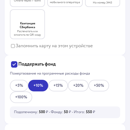
Оплата через Т-Банк
мобильного оператора
На номер 3443
Квитанция
Сбербанка
Распечатать или
оплатить по QR-коду
Запомнить карту на этом устройстве
Поддержать фонд
Пожертвование на программные расходы фонда
+5%
+10%
+15%
+20%
+50%
+100%
Подопечному:
500
₽ • Фонду:
50
₽ • Итого:
550
₽