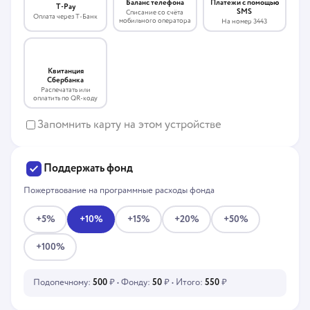
Платежи с помощью
Баланс телефона
T-Pay
SMS
Списание со счёта
Оплата через Т-Банк
мобильного оператора
На номер 3443
Квитанция
Сбербанка
Распечатать или
оплатить по QR-коду
Запомнить карту на этом устройстве
Поддержать фонд
Пожертвование на программные расходы фонда
+5%
+10%
+15%
+20%
+50%
+100%
Подопечному:
500
₽ • Фонду:
50
₽ • Итого:
550
₽