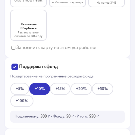
Оплата через Т-Банк
мобильного оператора
На номер 3443
Квитанция
Сбербанка
Распечатать или
оплатить по QR-коду
Запомнить карту на этом устройстве
Поддержать фонд
Пожертвование на программные расходы фонда
+5%
+10%
+15%
+20%
+50%
+100%
Подопечному:
500
₽ • Фонду:
50
₽ • Итого:
550
₽