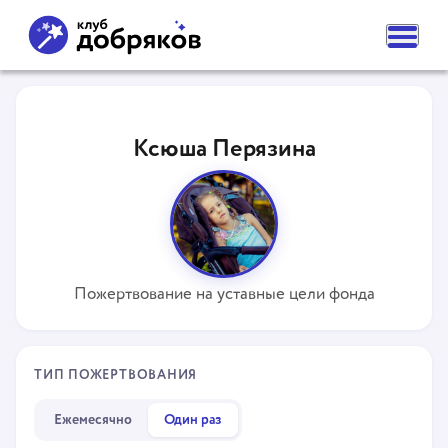
ВАМ НУЖНА ПОМОЩЬ
ПОДАТЬ ЗАЯВКУ
Ксюша Перязина
ЧАСТЫЕ ВОПРОСЫ
НОВОСТИ
ПОДОПЕЧНЫЕ
О ФОНДЕ
КОМАНДА
НАШИ ЦЕННОСТИ
ПАРТНЕРЫ
Пожертвование на уставные цели фонда
СМИ О НАС
РЕКВИЗИТЫ ФОНДА
КОНТАКТЫ
ОТДЕЛЕНИЯ
ТИП ПОЖЕРТВОВАНИЯ
КАК ПОМОЧЬ
СДЕЛАТЬ ПОЖЕРТВОВАНИЕ
Ежемесячно
Один раз
ПОДПИСКА НА ДОБРО
СТАТЬ ВОЛОНТЕРОМ ФОНДА