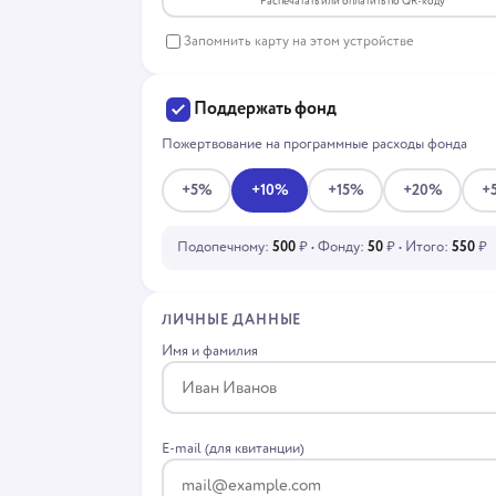
Распечатать или оплатить по QR-коду
Запомнить карту на этом устройстве
Поддержать фонд
Пожертвование на программные расходы фонда
+5%
+10%
+15%
+20%
+
Подопечному:
500
₽ • Фонду:
50
₽ • Итого:
550
₽
ЛИЧНЫЕ ДАННЫЕ
Имя и фамилия
E-mail (для квитанции)