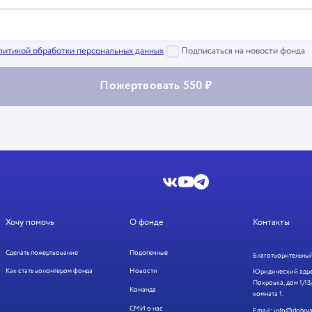
литикой обработки персональных данных
Подписаться на новости фонда
Пожертвовать 550 ₽
Хочу помочь
О фонде
Контакты
Сделать пожертвование
Подопечные
Благотворительный
Как стать волонтером фонда
Новости
Юридический адрес
Покровка, дом 1/13/
Команда
комната 1.
СМИ о нас
Email:
info@dobrya