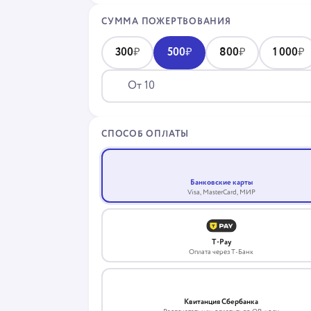
СУММА ПОЖЕРТВОВАНИЯ
300
₽
500
₽
800
₽
1 000
₽
СПОСОБ ОПЛАТЫ
Банковские карты
VISA
Visa, MasterCard, МИР
T-Pay
Оплата через Т-Банк
Квитанция Сбербанка