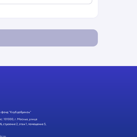
 фонд "Клуб добряков"
: 101000, г. Москва, улица
6, строение 2, этаж 1, помещение 5,
ki.ru