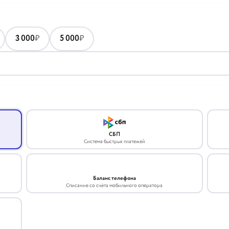
3 000
₽
5 000
₽
СБП
Система быстрых платежей
Баланс телефона
Списание со счёта мобильного оператора