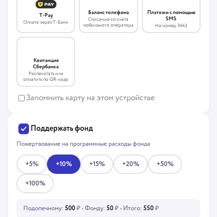
Платежи с помощью
Баланс телефона
T-Pay
SMS
Списание со счёта
Оплата через Т-Банк
мобильного оператора
На номер 3443
Квитанция
Сбербанка
Распечатать или
оплатить по QR-коду
Запомнить карту на этом устройстве
Поддержать фонд
Пожертвование на программные расходы фонда
+5%
+10%
+15%
+20%
+50%
+100%
Подопечному:
500
₽ • Фонду:
50
₽ • Итого:
550
₽