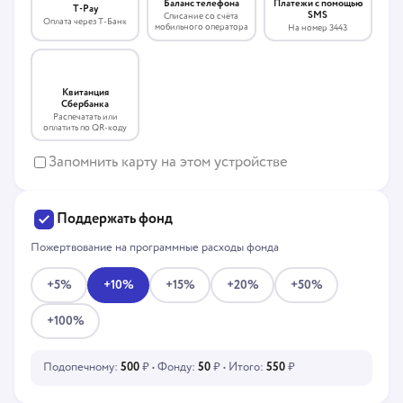
Платежи с помощью
Баланс телефона
T-Pay
SMS
Списание со счёта
Оплата через Т-Банк
мобильного оператора
На номер 3443
Квитанция
Сбербанка
Распечатать или
оплатить по QR-коду
Запомнить карту на этом устройстве
Поддержать фонд
Пожертвование на программные расходы фонда
+5%
+10%
+15%
+20%
+50%
+100%
Подопечному:
500
₽ • Фонду:
50
₽ • Итого:
550
₽