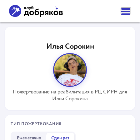
ВАМ НУЖНА ПОМОЩЬ
ПОДАТЬ ЗАЯВКУ
Илья Сорокин
ЧАСТЫЕ ВОПРОСЫ
НОВОСТИ
ПОДОПЕЧНЫЕ
О ФОНДЕ
КОМАНДА
НАШИ ЦЕННОСТИ
ПАРТНЕРЫ
Пожертвование на реабилитация в РЦ СИРН для
СМИ О НАС
Ильи Сорокина
РЕКВИЗИТЫ ФОНДА
КОНТАКТЫ
ОТДЕЛЕНИЯ
КАК ПОМОЧЬ
ТИП ПОЖЕРТВОВАНИЯ
СДЕЛАТЬ ПОЖЕРТВОВАНИЕ
ПОДПИСКА НА ДОБРО
СТАТЬ ВОЛОНТЕРОМ ФОНДА
Ежемесячно
Один раз