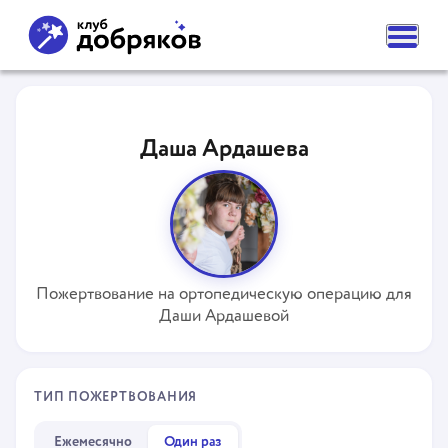
ВАМ НУЖНА ПОМОЩЬ
ПОДАТЬ ЗАЯВКУ
Даша Ардашева
ЧАСТЫЕ ВОПРОСЫ
НОВОСТИ
ПОДОПЕЧНЫЕ
О ФОНДЕ
КОМАНДА
НАШИ ЦЕННОСТИ
ПАРТНЕРЫ
Пожертвование на ортопедическую операцию для
СМИ О НАС
Даши Ардашевой
РЕКВИЗИТЫ ФОНДА
КОНТАКТЫ
ОТДЕЛЕНИЯ
КАК ПОМОЧЬ
ТИП ПОЖЕРТВОВАНИЯ
СДЕЛАТЬ ПОЖЕРТВОВАНИЕ
ПОДПИСКА НА ДОБРО
СТАТЬ ВОЛОНТЕРОМ ФОНДА
Ежемесячно
Один раз