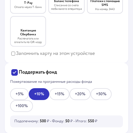
Платежи с помощью
Баланс телефона
T-Pay
SMS
Списание со счёта
Оплата через Т-Банк
мобильного оператора
На номер 3443
Квитанция
Сбербанка
Распечатать или
оплатить по QR-коду
Запомнить карту на этом устройстве
Поддержать фонд
Пожертвование на программные расходы фонда
+5%
+10%
+15%
+20%
+50%
+100%
Подопечному:
500
₽ • Фонду:
50
₽ • Итого:
550
₽