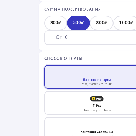
СУММА ПОЖЕРТВОВАНИЯ
300
₽
500
₽
800
₽
1 000
₽
СПОСОБ ОПЛАТЫ
Банковские карты
VISA
Visa, MasterCard, МИР
T-Pay
Оплата через Т-Банк
Квитанция Сбербанка