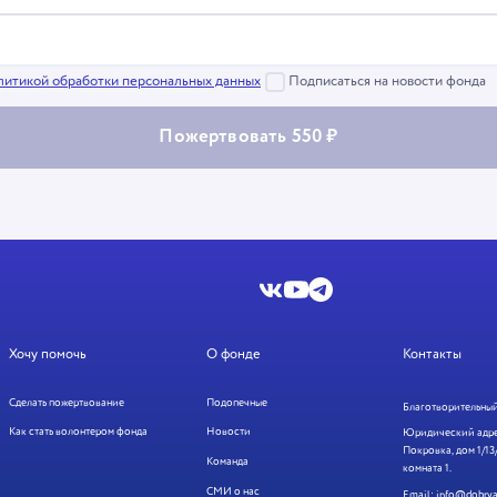
литикой обработки персональных данных
Подписаться на новости фонда
Пожертвовать 550 ₽
Хочу помочь
О фонде
Контакты
Сделать пожертвование
Подопечные
Благотворительный
Как стать волонтером фонда
Новости
Юридический адрес
Покровка, дом 1/13/
Команда
комната 1.
СМИ о нас
Email:
info@dobrya