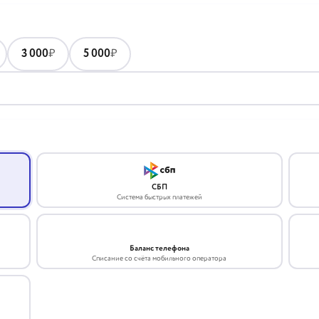
3 000
₽
5 000
₽
СБП
Система быстрых платежей
Баланс телефона
Списание со счёта мобильного оператора