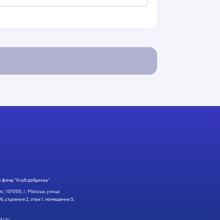
 фонд "Клуб добряков"
: 101000, г. Москва, улица
6, строение 2, этаж 1, помещение 5,
ki.ru