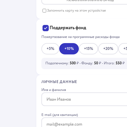
Распечатать или оплатить по QR-коду
Запомнить карту на этом устройстве
Поддержать фонд
Пожертвование на программные расходы фонда
+5%
+10%
+15%
+20%
+
Подопечному:
500
₽ • Фонду:
50
₽ • Итого:
550
₽
ЛИЧНЫЕ ДАННЫЕ
Имя и фамилия
E-mail (для квитанции)