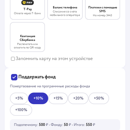
Платежи с помощью
Баланс телефона
T-Pay
SMS
Списание со счёта
Оплата через Т-Банк
мобильного оператора
На номер 3443
Квитанция
Сбербанка
Распечатать или
оплатить по QR-коду
Запомнить карту на этом устройстве
Поддержать фонд
Пожертвование на программные расходы фонда
+5%
+10%
+15%
+20%
+50%
+100%
Подопечному:
500
₽ • Фонду:
50
₽ • Итого:
550
₽