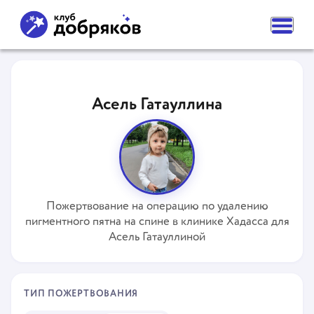
ВАМ НУЖНА ПОМОЩЬ
ПОДАТЬ ЗАЯВКУ
Асель Гатауллина
ЧАСТЫЕ ВОПРОСЫ
НОВОСТИ
ПОДОПЕЧНЫЕ
О ФОНДЕ
КОМАНДА
НАШИ ЦЕННОСТИ
ПАРТНЕРЫ
Пожертвование на операцию по удалению
СМИ О НАС
пигментного пятна на спине в клинике Хадасса для
РЕКВИЗИТЫ ФОНДА
КОНТАКТЫ
Асель Гатауллиной
ОТДЕЛЕНИЯ
КАК ПОМОЧЬ
СДЕЛАТЬ ПОЖЕРТВОВАНИЕ
ТИП ПОЖЕРТВОВАНИЯ
ПОДПИСКА НА ДОБРО
СТАТЬ ВОЛОНТЕРОМ ФОНДА