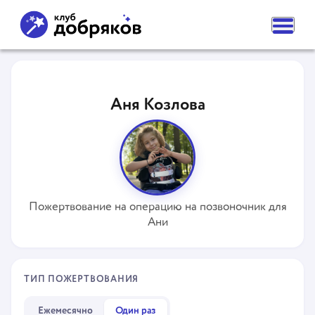
ВАМ НУЖНА ПОМОЩЬ
ПОДАТЬ ЗАЯВКУ
Аня Козлова
ЧАСТЫЕ ВОПРОСЫ
НОВОСТИ
ПОДОПЕЧНЫЕ
О ФОНДЕ
КОМАНДА
НАШИ ЦЕННОСТИ
ПАРТНЕРЫ
Пожертвование на операцию на позвоночник для
СМИ О НАС
Ани
РЕКВИЗИТЫ ФОНДА
КОНТАКТЫ
ОТДЕЛЕНИЯ
КАК ПОМОЧЬ
ТИП ПОЖЕРТВОВАНИЯ
СДЕЛАТЬ ПОЖЕРТВОВАНИЕ
ПОДПИСКА НА ДОБРО
СТАТЬ ВОЛОНТЕРОМ ФОНДА
Ежемесячно
Один раз