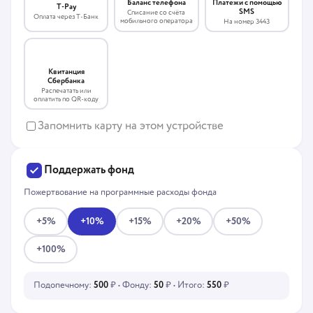
Платежи с помощью
Баланс телефона
T-Pay
SMS
Списание со счёта
Оплата через Т-Банк
мобильного оператора
На номер 3443
Квитанция
Сбербанка
Распечатать или
оплатить по QR-коду
Запомнить карту на этом устройстве
Поддержать фонд
Пожертвование на программные расходы фонда
+5%
+10%
+15%
+20%
+50%
+100%
Подопечному:
500
₽ • Фонду:
50
₽ • Итого:
550
₽